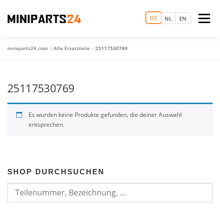
Zum
Inhalt
DE
Menü
NL
EN
springen
miniparts24.com
»
Alle Ersatzteile
»
25117530769
LOGIN
MAGIC MINI EXPERIENCE
STARTSEITE
25117530769
TERMIN VEREINBAREN
ERSATZTEILHANDEL
Es wurden keine Produkte gefunden, die deiner Auswahl
entsprechen.
GEBRAUCHTWAGEN
MEHR
SHOP DURCHSUCHEN