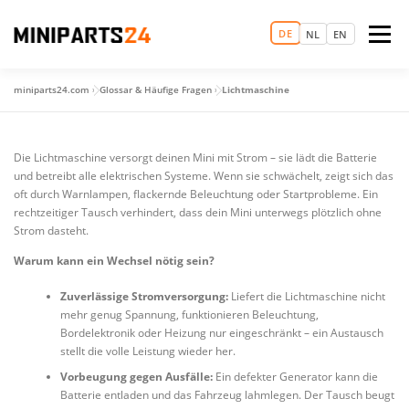
Zum
Inhalt
DE
Menü
NL
EN
springen
miniparts24.com
»
Glossar & Häufige Fragen
»
Lichtmaschine
LOGIN
MAGIC MINI EXPERIENCE
STARTSEITE
Die Lichtmaschine versorgt deinen Mini mit Strom – sie lädt die Batterie
TERMIN VEREINBAREN
ERSATZTEILHANDEL
und betreibt alle elektrischen Systeme. Wenn sie schwächelt, zeigt sich das
oft durch Warnlampen, flackernde Beleuchtung oder Startprobleme. Ein
rechtzeitiger Tausch verhindert, dass dein Mini unterwegs plötzlich ohne
Strom dasteht.
GEBRAUCHTWAGEN
MEHR
Warum kann ein Wechsel nötig sein?
Zuverlässige Stromversorgung:
Liefert die Lichtmaschine nicht
mehr genug Spannung, funktionieren Beleuchtung,
Bordelektronik oder Heizung nur eingeschränkt – ein Austausch
stellt die volle Leistung wieder her.
Vorbeugung gegen Ausfälle:
Ein defekter Generator kann die
Batterie entladen und das Fahrzeug lahmlegen. Der Tausch beugt