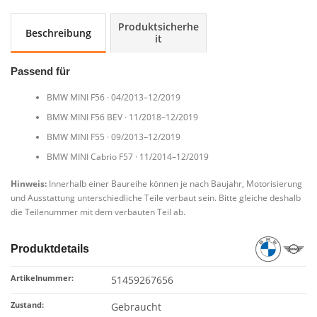
Tafel
Mitte
Produktsicherhe
Beschreibung
unten
it
Mittelkonsole
9267656
Passend für
MINI
F55-
BMW MINI F56 · 04/2013–12/2019
F57
BMW MINI F56 BEV · 11/2018–12/2019
Menge
BMW MINI F55 · 09/2013–12/2019
BMW MINI Cabrio F57 · 11/2014–12/2019
Hinweis:
Innerhalb einer Baureihe können je nach Baujahr, Motorisierung
und Ausstattung unterschiedliche Teile verbaut sein. Bitte gleiche deshalb
die Teilenummer mit dem verbauten Teil ab.
Produktdetails
Artikelnummer:
51459267656
Zustand:
Gebraucht