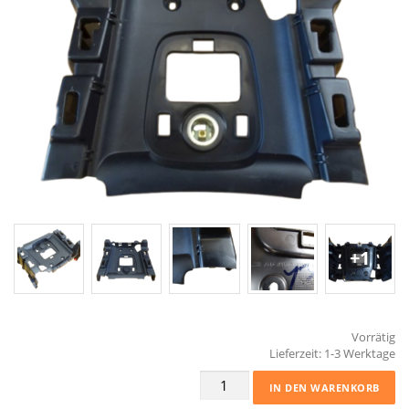
+1
Vorrätig
Lieferzeit:
1-3 Werktage
Funktionsträger
IN DEN WARENKORB
I-