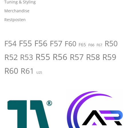
Tuning & Styling
Merchandise
Restposten
F55
F56
F57
R50
F54
F60
F65
F66
F67
R55
R56
R57
R58
R59
R52
R53
R60
R61
U25