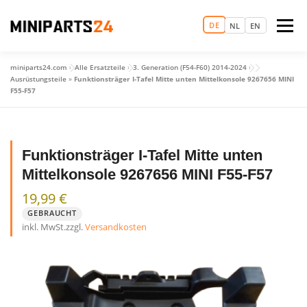
Zum
Inhalt
DE
Menü
NL
EN
springen
miniparts24.com
»
Alle Ersatzteile
»
3. Generation (F54-F60) 2014-2024
»
LOGIN
STARTSEITE
TERMIN VEREINBAREN
Ausrüstungsteile
»
Funktionsträger I-Tafel Mitte unten Mittelkonsole 9267656 MINI
F55-F57
ERSATZTEILHANDEL
GEBRAUCHTWAGEN
MEHR
Funktionsträger I-Tafel Mitte unten
Mittelkonsole 9267656 MINI F55-F57
19,99
€
GEBRAUCHT
inkl. MwSt.
zzgl.
Versandkosten