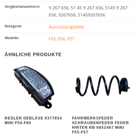
Vergleichsnummern:
9 267 656, 51 45 9 267 656, 5145 9 267
656, 9267656, 51459267656
Kategorie:
Ausrüstungsteile
Modelle:
F55
,
F56
,
F57
ÄHNLICHE PRODUKTE
REGLER GEBLÄSE 9377854
FAHRWERKSFEDER
MINI F54-F60
SCHRAUBENFEDER FEDER
HINTEN RB 6852467 MINI
F55-F57