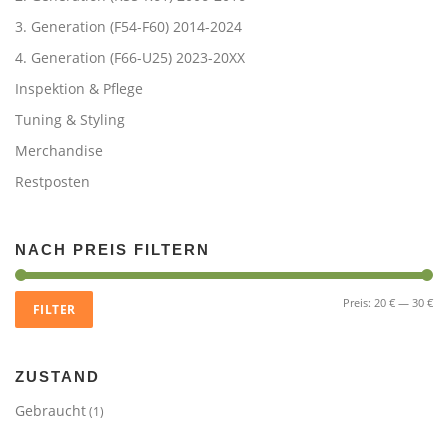
3. Generation (F54-F60) 2014-2024
4. Generation (F66-U25) 2023-20XX
Inspektion & Pflege
Tuning & Styling
Merchandise
Restposten
NACH PREIS FILTERN
Mi
Ma
Preis:
20 €
—
30 €
FILTER
Pre
Pre
ZUSTAND
Gebraucht
(1)