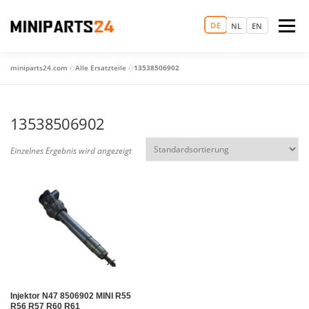
Zum
Inhalt
DE
Menü
NL
EN
springen
miniparts24.com
»
Alle Ersatzteile
»
13538506902
LOGIN
MAGIC MINI EXPERIENCE
STARTSEITE
13538506902
TERMIN VEREINBAREN
ERSATZTEILHANDEL
Einzelnes Ergebnis wird angezeigt
GEBRAUCHTWAGEN
MEHR
Injektor N47 8506902 MINI R55
R56 R57 R60 R61