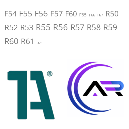
F55
F56
F57
R50
F54
F60
F65
F66
F67
R55
R56
R57
R58
R59
R52
R53
R60
R61
U25