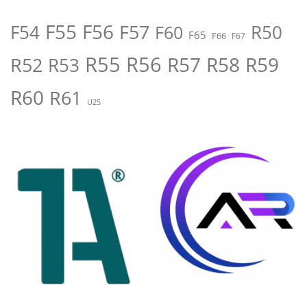
F55
F56
F57
R50
F54
F60
F65
F66
F67
R55
R56
R57
R58
R59
R52
R53
R60
R61
U25