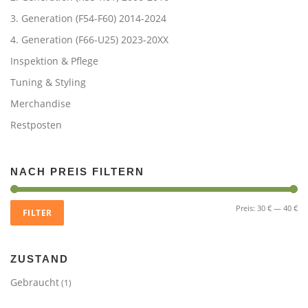
3. Generation (F54-F60) 2014-2024
4. Generation (F66-U25) 2023-20XX
Inspektion & Pflege
Tuning & Styling
Merchandise
Restposten
NACH PREIS FILTERN
Mi
Ma
Preis:
30 €
—
40 €
FILTER
Pre
Pre
ZUSTAND
Gebraucht
(1)