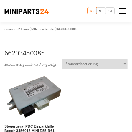
Zum
Inhalt
DE
Menü
NL
EN
springen
miniparts24.com
»
Alle Ersatzteile
»
66203450085
LOGIN
STARTSEITE
TERMIN VEREINBAREN
66203450085
ERSATZTEILHANDEL
GEBRAUCHTWAGEN
MEHR
Einzelnes Ergebnis wird angezeigt
Steuergerät PDC Einparkhilfe
Bosch 3456016 MINI R55-R61