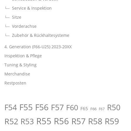
Service & Inspektion
Sitze
Vorderachse
Zubehör & Rückhaltesysteme
4. Generation (F66-U25) 2023-20XX
Inspektion & Pflege
Tuning & Styling
Merchandise
Restposten
F55
F56
F57
R50
F54
F60
F65
F66
F67
R55
R56
R57
R58
R59
R52
R53