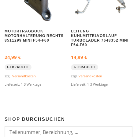
c
r
h
e
e
i
r
s
MOTORTRAGBOCK
LEITUNG
P
i
MOTORHALTERUNG RECHTS
KÜHLMITTELVORLAUF
8511299 MINI F54-F60
TURBOLADER 7648352 MINI
r
s
F54-F60
e
t
24,99
€
14,99
€
i
:
s
1
GEBRAUCHT
GEBRAUCHT
w
1
zzgl.
Versandkosten
zzgl.
Versandkosten
a
9
Lieferzeit:
1-3 Werktage
Lieferzeit:
1-3 Werktage
r
,
:
9
1
9
4
9
€
SHOP DURCHSUCHEN
,
.
9