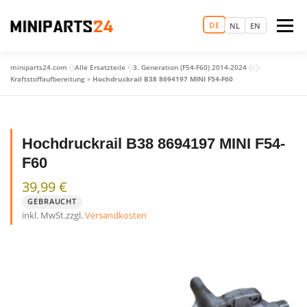
Zum
Inhalt
DE
Menü
NL
EN
springen
miniparts24.com
»
Alle Ersatzteile
»
3. Generation (F54-F60) 2014-2024
»
LOGIN
MAGIC MINI EXPERIENCE
STARTSEITE
Kraftstoffaufbereitung
»
Hochdruckrail B38 8694197 MINI F54-F60
TERMIN VEREINBAREN
ERSATZTEILHANDEL
Hochdruckrail B38 8694197 MINI F54-
F60
GEBRAUCHTWAGEN
MEHR
39,99
€
GEBRAUCHT
inkl. MwSt.
zzgl.
Versandkosten