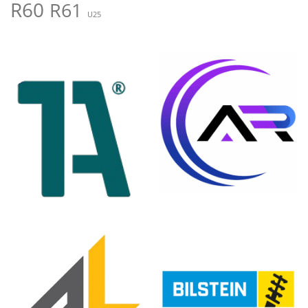
R60
R61
U25