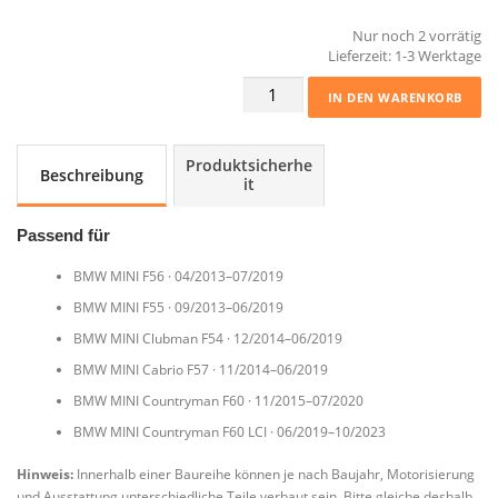
Nur noch 2 vorrätig
Lieferzeit:
1-3 Werktage
Hochdruckrail
IN DEN WARENKORB
B38
8694197
MINI
Produktsicherhe
Beschreibung
F54-
it
F60
Menge
Passend für
BMW MINI F56 · 04/2013–07/2019
BMW MINI F55 · 09/2013–06/2019
BMW MINI Clubman F54 · 12/2014–06/2019
BMW MINI Cabrio F57 · 11/2014–06/2019
BMW MINI Countryman F60 · 11/2015–07/2020
BMW MINI Countryman F60 LCI · 06/2019–10/2023
Hinweis:
Innerhalb einer Baureihe können je nach Baujahr, Motorisierung
und Ausstattung unterschiedliche Teile verbaut sein. Bitte gleiche deshalb