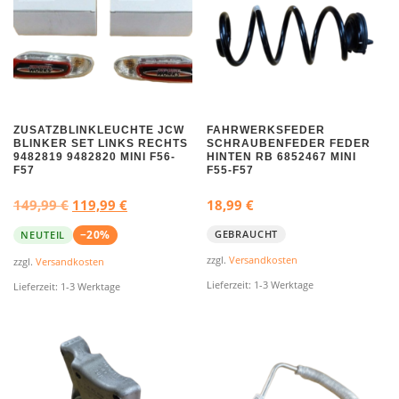
ZUSATZBLINKLEUCHTE JCW
FAHRWERKSFEDER
BLINKER SET LINKS RECHTS
SCHRAUBENFEDER FEDER
9482819 9482820 MINI F56-
HINTEN RB 6852467 MINI
F57
F55-F57
U
A
149,99
€
119,99
€
18,99
€
r
k
−20%
GEBRAUCHT
NEUTEIL
s
t
zzgl.
Versandkosten
zzgl.
Versandkosten
p
u
Lieferzeit:
1-3 Werktage
Lieferzeit:
1-3 Werktage
r
e
ü
l
n
l
g
e
l
r
i
P