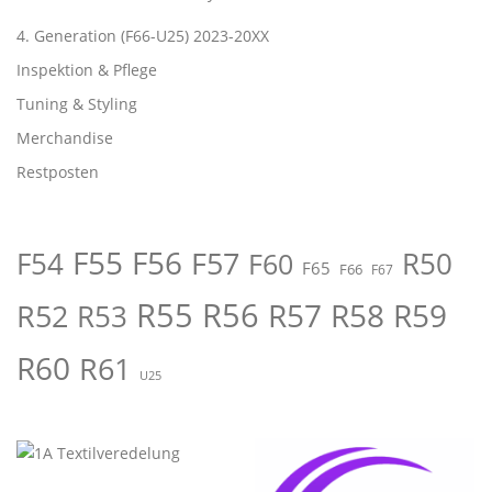
4. Generation (F66-U25) 2023-20XX
Inspektion & Pflege
Tuning & Styling
Merchandise
Restposten
F55
F56
F57
R50
F54
F60
F65
F66
F67
R55
R56
R57
R58
R59
R52
R53
R60
R61
U25