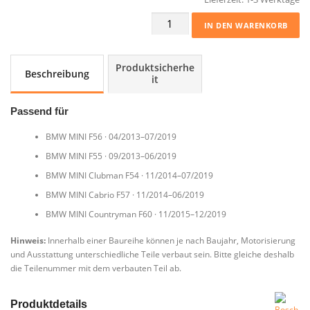
Heissluftmassenmesser
IN DEN WARENKORB
Sensor
Luftmassenmesser
Bosch
Produktsicherhe
Beschreibung
7602038
it
MINI
F54-
Passend für
F60
Menge
BMW MINI F56 · 04/2013–07/2019
BMW MINI F55 · 09/2013–06/2019
BMW MINI Clubman F54 · 11/2014–07/2019
BMW MINI Cabrio F57 · 11/2014–06/2019
BMW MINI Countryman F60 · 11/2015–12/2019
Hinweis:
Innerhalb einer Baureihe können je nach Baujahr, Motorisierung
und Ausstattung unterschiedliche Teile verbaut sein. Bitte gleiche deshalb
die Teilenummer mit dem verbauten Teil ab.
Produktdetails