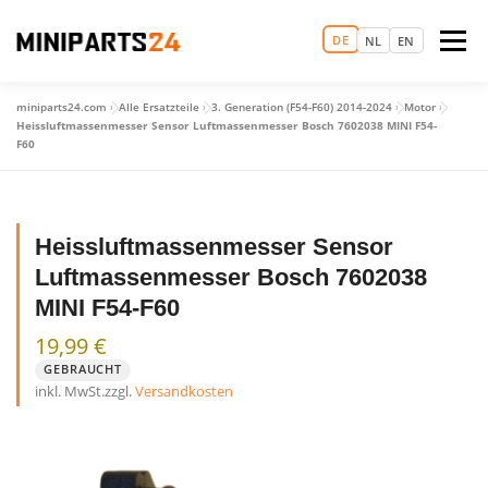
Zum
Inhalt
DE
Menü
NL
EN
springen
miniparts24.com
»
Alle Ersatzteile
»
3. Generation (F54-F60) 2014-2024
»
Motor
»
LOGIN
MAGIC MINI EXPERIENCE
STARTSEITE
Heissluftmassenmesser Sensor Luftmassenmesser Bosch 7602038 MINI F54-
F60
TERMIN VEREINBAREN
ERSATZTEILHANDEL
Heissluftmassenmesser Sensor
Luftmassenmesser Bosch 7602038
GEBRAUCHTWAGEN
MEHR
MINI F54-F60
19,99
€
GEBRAUCHT
inkl. MwSt.
zzgl.
Versandkosten