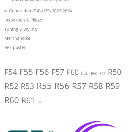
4. Generation (F66-U25) 2023-20XX
Inspektion & Pflege
Tuning & Styling
Merchandise
Restposten
F55
F56
F57
R50
F54
F60
F65
F66
F67
R55
R56
R57
R58
R59
R52
R53
R60
R61
U25