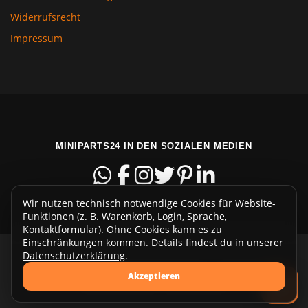
Widerrufsrecht
Impressum
MINIPARTS24 IN DEN SOZIALEN MEDIEN
Wir nutzen technisch notwendige Cookies für Website-
Funktionen (z. B. Warenkorb, Login, Sprache,
Kontaktformular). Ohne Cookies kann es zu
Einschränkungen kommen. Details findest du in unserer
Datenschutzerklärung
.
Copyright © 2015-2026 miniparts24.com - Euregiostr. 13 -
Akzeptieren
48465 Schüttorf - Deutschland