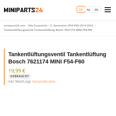
Zum
Inhalt
DE
Menü
NL
EN
springen
miniparts24.com
»
Alle Ersatzteile
»
3. Generation (F54-F60) 2014-2024
»
LOGIN
MAGIC MINI EXPERIENCE
STARTSEITE
Tankentlüftungsventil Tankentlüftung Bosch 7621174 MINI F54-F60
TERMIN VEREINBAREN
ERSATZTEILHANDEL
Tankentlüftungsventil Tankentlüftung
Bosch 7621174 MINI F54-F60
GEBRAUCHTWAGEN
MEHR
19,99
€
GEBRAUCHT
inkl. MwSt.
zzgl.
Versandkosten