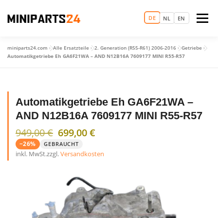
Zum
Inhalt
DE
Menü
NL
EN
springen
miniparts24.com
»
Alle Ersatzteile
»
2. Generation (R55-R61) 2006-2016
»
Getriebe
»
LOGIN
STARTSEITE
TERMIN VEREINBAREN
Automatikgetriebe Eh GA6F21WA – AND N12B16A 7609177 MINI R55-R57
ERSATZTEILHANDEL
GEBRAUCHTWAGEN
MEHR
Automatikgetriebe Eh GA6F21WA –
AND N12B16A 7609177 MINI R55-R57
Ursprünglicher Preis war: 949,00 €
Aktueller Preis ist: 699,00 €.
949,00
€
699,00
€
−26%
GEBRAUCHT
inkl. MwSt.
zzgl.
Versandkosten