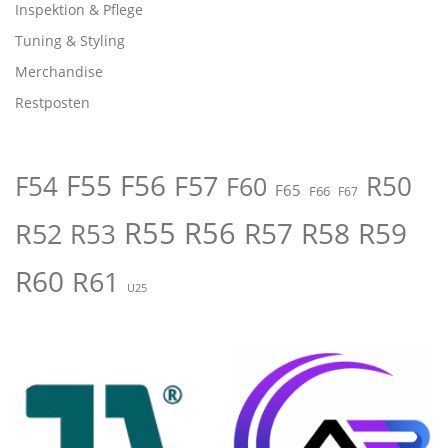
Inspektion & Pflege
Tuning & Styling
Merchandise
Restposten
F55
F56
F57
R50
F54
F60
F65
F66
F67
R55
R56
R57
R58
R59
R52
R53
R60
R61
U25