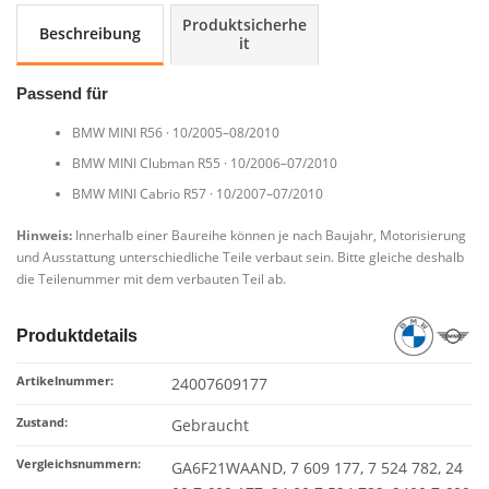
–
Produktsicherhe
Beschreibung
AND
it
N12B16A
7609177
Passend für
MINI
R55-
BMW MINI R56 · 10/2005–08/2010
R57
BMW MINI Clubman R55 · 10/2006–07/2010
Menge
BMW MINI Cabrio R57 · 10/2007–07/2010
Hinweis:
Innerhalb einer Baureihe können je nach Baujahr, Motorisierung
und Ausstattung unterschiedliche Teile verbaut sein. Bitte gleiche deshalb
die Teilenummer mit dem verbauten Teil ab.
Produktdetails
Artikelnummer:
24007609177
Zustand:
Gebraucht
Vergleichsnummern:
GA6F21WAAND, 7 609 177, 7 524 782, 24