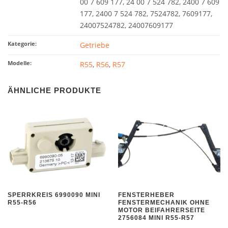
00 7 609 177, 24 00 7 524 782, 2400 7 609
177, 2400 7 524 782, 7524782, 7609177,
24007524782, 24007609177
Kategorie:
Getriebe
Modelle:
R55
,
R56
,
R57
ÄHNLICHE PRODUKTE
SPERRKREIS 6990090 MINI
FENSTERHEBER
R55-R56
FENSTERMECHANIK OHNE
MOTOR BEIFAHRERSEITE
2756084 MINI R55-R57