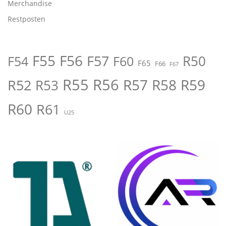
Merchandise
Restposten
F55
F56
F57
R50
F54
F60
F65
F66
F67
R55
R56
R57
R58
R59
R52
R53
R60
R61
U25