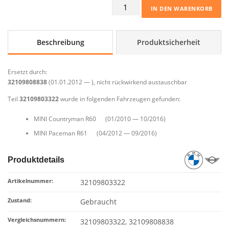
Spurstange
IN DEN WARENKORB
rechts
9803322
MINI
Beschreibung
Produktsicherheit
R60
R61
Countryman
Ersetzt durch:
Paceman
32109808838
(01.01.2012 — ), nicht rückwirkend austauschbar
Menge
Teil
32109803322
wurde in folgenden Fahrzeugen gefunden:
MINI Countryman R60 (01/2010 — 10/2016)
MINI Paceman R61 (04/2012 — 09/2016)
Produktdetails
Artikelnummer:
32109803322
Zustand:
Gebraucht
Vergleichsnummern:
32109803322, 32109808838