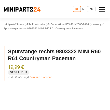
Zum
Inhalt
DE
Menü
NL
EN
springen
miniparts24.com
»
Alle Ersatzteile
»
2. Generation (R55-R61) 2006-2016
»
Lenkung
»
LOGIN
STARTSEITE
TERMIN VEREINBAREN
Spurstange rechts 9803322 MINI R60 R61 Countryman Paceman
ERSATZTEILHANDEL
GEBRAUCHTWAGEN
MEHR
Spurstange rechts 9803322 MINI R60
R61 Countryman Paceman
19,99
€
GEBRAUCHT
inkl. MwSt.
zzgl.
Versandkosten