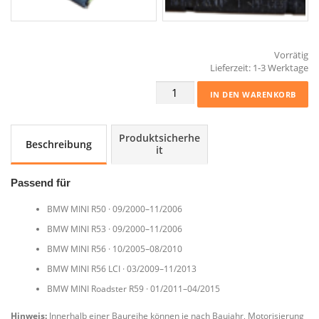
Vorrätig
Lieferzeit:
1-3 Werktage
Schloss
IN DEN WARENKORB
Heckklappe
Heckklappenschloss
4332301
Produktsicherhe
Beschreibung
MINI
it
R50
R53
Passend für
R56
R59
BMW MINI R50 · 09/2000–11/2006
Menge
BMW MINI R53 · 09/2000–11/2006
BMW MINI R56 · 10/2005–08/2010
BMW MINI R56 LCI · 03/2009–11/2013
BMW MINI Roadster R59 · 01/2011–04/2015
Hinweis:
Innerhalb einer Baureihe können je nach Baujahr, Motorisierung