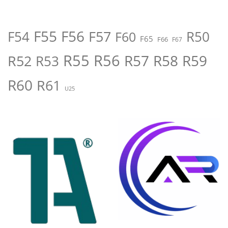
F55
F56
F57
R50
F54
F60
F65
F66
F67
R55
R56
R57
R58
R59
R52
R53
R60
R61
U25