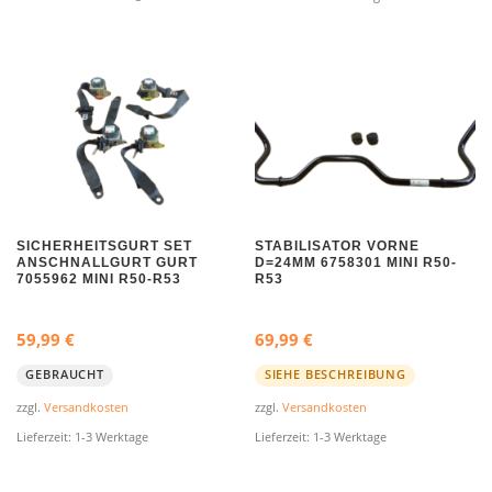
ü
l
n
l
g
e
l
r
i
P
c
r
h
e
e
i
r
s
SICHERHEITSGURT SET
STABILISATOR VORNE
P
i
ANSCHNALLGURT GURT
D=24MM 6758301 MINI R50-
7055962 MINI R50-R53
R53
r
s
e
t
59,99
€
69,99
€
i
:
s
4
GEBRAUCHT
SIEHE BESCHREIBUNG
w
0
zzgl.
Versandkosten
zzgl.
Versandkosten
a
,
Lieferzeit:
1-3 Werktage
Lieferzeit:
1-3 Werktage
r
0
:
0