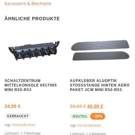
Karosserie & Blechteile
ÄHNLICHE PRODUKTE
SCHALTZENTRUM
AUFKLEBER ALUOPTIK
MITTELKONSOLE 6917985
STOSSSTANGE HINTEN AERO P
MINI R50-R53
AKET JCW MINI R50-R53
U
A
24,99
€
50,00
€
40,00
€
r
k
−20%
GEBRAUCHT
NEUTEIL
s
t
zzgl.
Versandkosten
zzgl.
Versandkosten
p
u
Lieferzeit:
1-3 Werktage
Lieferzeit:
1-3 Werktage
r
e