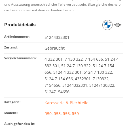
und Ausstattung unterschiedliche Teile verbaut sein. Bitte gleiche deshalb
die Teilenummer mit dem verbauten Teil ab.
Produktdetails
Artikelnummer:
51244332301
Zustand:
Gebraucht
Vergleichsnummern:
4 332 301, 7 130 322, 7 154 656, 51 24 4
332 301, 51 24 7 130 322, 51 24 7 154
656, 5124 4 332 301, 5124 7 130 322,
5124 7 154 656, 4332301, 7130322,
7154656, 51244332301, 51247130322,
51247154656
Kategorie:
Karosserie & Blechteile
Modelle:
R50
,
R53
,
R56
,
R59
Auch gefunden in: