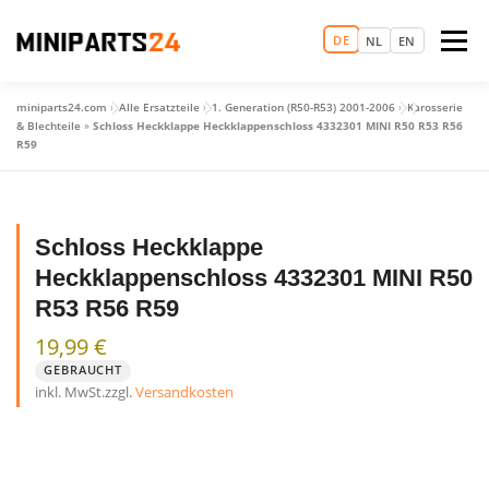
Zum
Inhalt
DE
Menü
NL
EN
springen
miniparts24.com
»
Alle Ersatzteile
»
1. Generation (R50-R53) 2001-2006
»
Karosserie
LOGIN
MAGIC MINI EXPERIENCE
STARTSEITE
& Blechteile
»
Schloss Heckklappe Heckklappenschloss 4332301 MINI R50 R53 R56
R59
TERMIN VEREINBAREN
ERSATZTEILHANDEL
Schloss Heckklappe
Heckklappenschloss 4332301 MINI R50
GEBRAUCHTWAGEN
MEHR
R53 R56 R59
19,99
€
GEBRAUCHT
inkl. MwSt.
zzgl.
Versandkosten