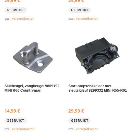
29,99
€
24,99
€
GEBRUIKT
GEBRUIKT
excl.
verzendkosten
excl.
verzendkosten
Sluitbeugel, vangbeugel 9809192
Start-stopschakelaar met
MINI R60 Countryman
sleutelgleuf 9299332 MINI R55-R61
14,99
€
29,99
€
GEBRUIKT
GEBRUIKT
excl.
verzendkosten
excl.
verzendkosten