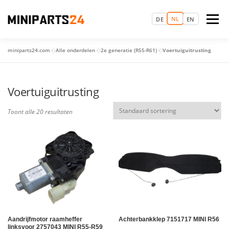
Ga
naar
NL
Menu
DE
EN
de
inhoud
miniparts24.com
»
Alle onderdelen
»
2e generatie (R55-R61)
»
Voertuiguitrusting
LOGIN
STARTPAGINA
MAAK EEN AFSPRAAK
Voertuiguitrusting
RESERVEONDERDELEN
OCCASIONS
MEER
Toont alle 20 resultaten
Aandrijfmotor raamheffer
Achterbankklep 7151717 MINI R56
linksvoor 2757043 MINI R55-R59