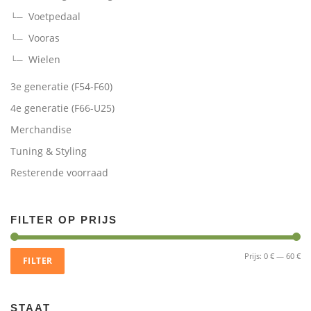
Voetpedaal
Vooras
Wielen
3e generatie (F54-F60)
4e generatie (F66-U25)
Merchandise
Tuning & Styling
Resterende voorraad
FILTER OP PRIJS
Mi
Ma
Prijs:
0 €
—
60 €
FILTER
pri
pri
STAAT