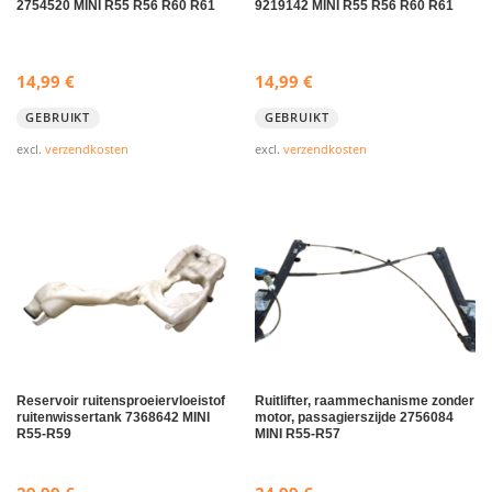
2754520 MINI R55 R56 R60 R61
9219142 MINI R55 R56 R60 R61
14,99
€
14,99
€
GEBRUIKT
GEBRUIKT
excl.
verzendkosten
excl.
verzendkosten
Reservoir ruitensproeiervloeistof
Ruitlifter, raammechanisme zonder
ruitenwissertank 7368642 MINI
motor, passagierszijde 2756084
R55-R59
MINI R55-R57