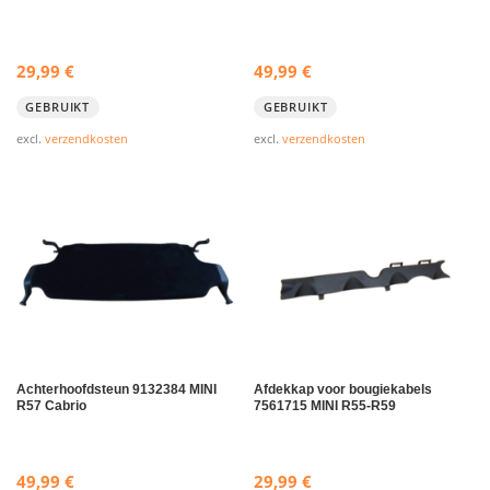
29,99
€
49,99
€
GEBRUIKT
GEBRUIKT
excl.
verzendkosten
excl.
verzendkosten
Achterhoofdsteun 9132384 MINI
Afdekkap voor bougiekabels
R57 Cabrio
7561715 MINI R55-R59
49,99
€
29,99
€