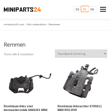
Ga
naar
NL
Menu
DE
EN
de
inhoud
miniparts24.com
»
Alle onderdelen
»
Remmen
LOGIN
MAGIC MINI EXPERIENCE
STARTPAGINA
Remmen
MAAK EEN AFSPRAAK
RESERVEONDERDELEN
Toont alle 6 resultaten
OCCASIONS
MEER
Remklauw links voor
Remklauw linksachter 6785611
bestuurderszijde 6860261 MINI
MINI R55-R59