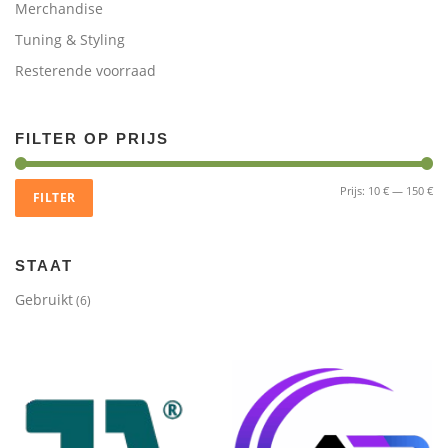
Merchandise
Tuning & Styling
Resterende voorraad
FILTER OP PRIJS
Mi
Ma
Prijs:
10 €
—
150 €
FILTER
pri
pri
STAAT
Gebruikt
(6)