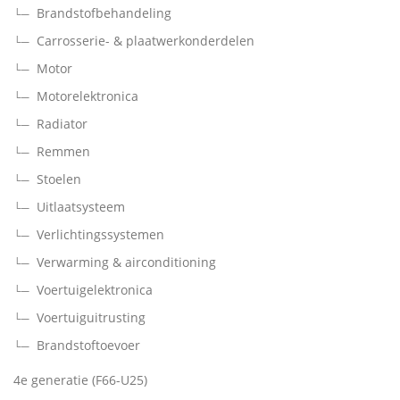
s
€
Brandstofbehandeling
:
.
Carrosserie- & plaatwerkonderdelen
1
9
Motor
9
Motorelektronica
,
Radiator
9
9
Remmen
Stoelen
€
Uitlaatsysteem
.
Verlichtingssystemen
Verwarming & airconditioning
Voertuigelektronica
Voertuiguitrusting
Brandstoftoevoer
4e generatie (F66-U25)