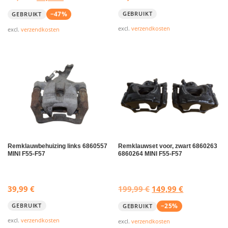
o
u
i
,
−47%
GEBRUIKT
GEBRUIKT
r
i
j
9
excl.
verzendkosten
excl.
verzendkosten
s
d
s
9
p
i
w
r
g
a
€
o
e
s
.
n
p
:
k
r
2
e
i
9
l
j
,
i
s
9
j
i
9
Remklauwbehuizing links 6860557
Remklauwset voor, zwart 6860263
MINI F55-F57
6860264 MINI F55-F57
k
s
e
:
€
p
1
.
O
H
39,99
€
199,99
€
149,99
€
r
5
o
u
i
,
−25%
GEBRUIKT
GEBRUIKT
r
i
j
9
excl.
verzendkosten
excl.
verzendkosten
s
d