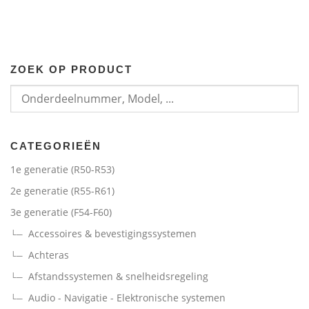
s
9
p
i
w
r
g
a
€
o
e
s
.
n
p
:
ZOEK OP PRODUCT
k
r
2
e
i
9
l
j
,
i
s
9
j
i
CATEGORIEËN
9
k
s
1e generatie (R50-R53)
e
:
€
2e generatie (R55-R61)
p
1
.
r
4
3e generatie (F54-F60)
i
9
Accessoires & bevestigingssystemen
j
,
Achteras
s
9
Afstandssystemen & snelheidsregeling
w
9
a
Audio - Navigatie - Elektronische systemen